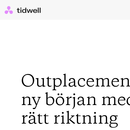
Outplacement
ny början med
rätt riktning