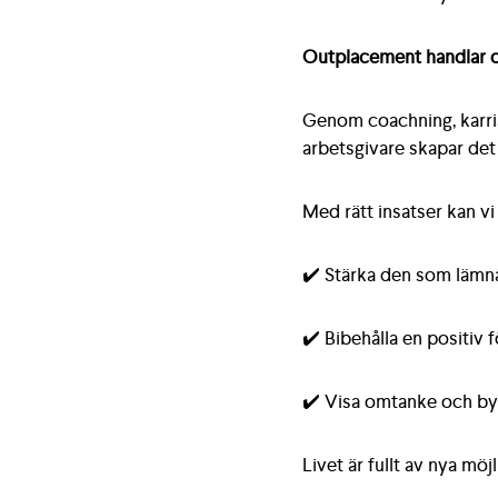
Outplacement handlar om
Genom coachning, karriär
arbetsgivare skapar det 
Med rätt insatser kan vi
✔️ Stärka den som lämna
✔️ Bibehålla en positiv
✔️ Visa omtanke och by
Livet är fullt av nya mö