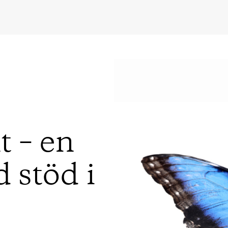
 – en
 stöd i