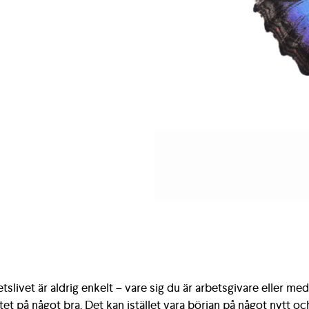
betslivet är aldrig enkelt – vare sig du är arbetsgivare eller m
et på något bra. Det kan istället vara början på något nytt och