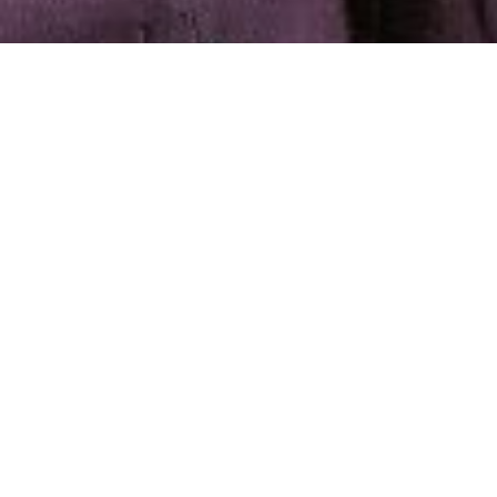
+46 706 03 42 31
catharina.sjogren@tidwell.se
linkedin
Catharina har mångårig erfarenhet av organisationer
och grupper i förändring/utveckling, både utifrån ett